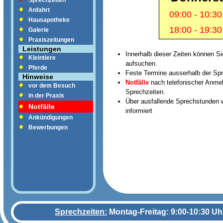
Sprechzeiten
Anfahrt
09:00 - 10:30
Hausapotheke
18:00 - 19:30
Galerie
Praxiszeitungen
Leistungen
Innerhalb dieser Zeiten können 
Kleintiere
aufsuchen.
Pferde
Feste Termine ausserhalb der Sp
Hinweise
Notfälle
nach telefonischer Anmel
vor dem Besuch
Sprechzeiten.
in der Praxis
Über ausfallende Sprechstunden 
Notfälle
informiert
Ankündigungen
Bewerbungen
Sprechzeiten:
Montag-Freitag: 9:00-10:30 Uh