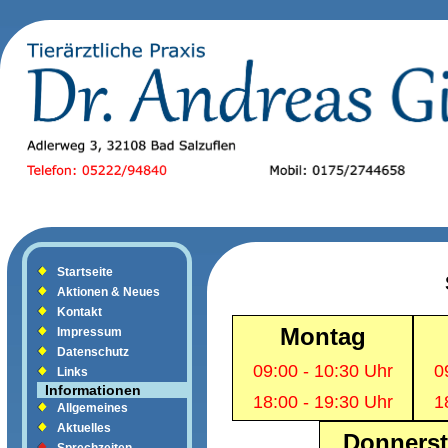
Startseite
Aktionen & Neues
Kontakt
Montag
Impressum
Datenschutz
09:00 - 10:30 Uhr
0
Links
Informationen
18:00 - 19:30 Uhr
1
Allgemeines
Aktuelles
Donners