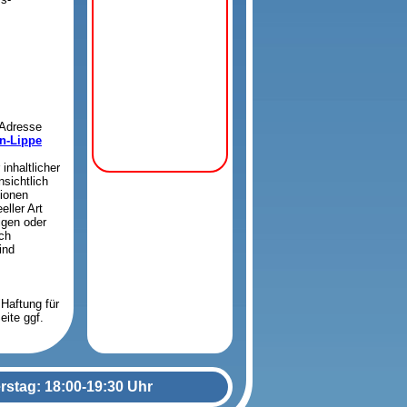
 Adresse
n-Lippe
inhaltlicher
sichtlich
tionen
ller Art
igen oder
ich
ind
Haftung für
eite ggf.
on diesen
rstag: 18:00-19:30 Uhr
mache mir