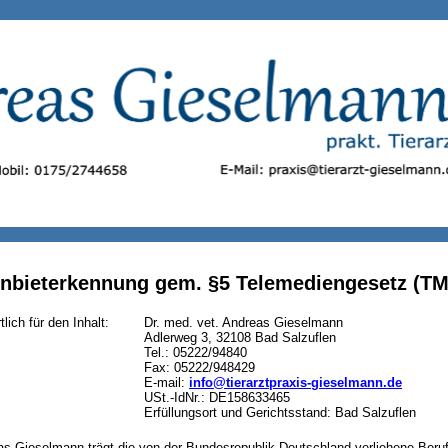
nbieterkennung gem. §5 Telemediengesetz (T
lich für den Inhalt:
Dr. med. vet. Andreas Gieselmann
Adlerweg 3, 32108 Bad Salzuflen
Tel.: 05222/94840
Fax: 05222/948429
E-mail:
info@tierarztpraxis-gieselmann.de
USt.-IdNr.: DE158633465
Erfüllungsort und Gerichtsstand: Bad Salzuflen
as Gieselmann trägt die von der Bundesrepublik Deutschland verliehene Beruf